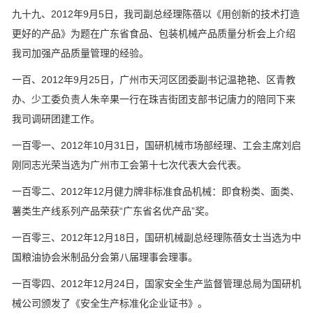
九十九、2012年9月5日，我司副总经理陈蓓以《用创新的技术打造
更好的产品》为题在广东省食品、包装机械产品质量分析会上介绍
我司加强产品质量管理的经验。
一百、2012年9月25日，广州市天河区团委副书记温艳艳、区青教
办、少工委负责人朱辛果一行在珠吉街团支部书记唐力的陪同下来
我司调研团建工作。
一百零一、2012年10月31日，国研机械市场部经理、工会主席刘启
刚同志光荣当选为广州市工会第十七次代表大会代表。
一百零二、2012年12月健力牌非标准食品机械：即食粉类、面类、
薯类生产线系列产品荣获“广东省名优产品”奖。
一百零三、2012年12月18日，国研机械副总经理陈蓓女士当选为中
国粮油协会米制品分会第八届理事会理事。
一百零四、2012年12月24日，国家安全生产监督管理总局为国研机
械公司颁发了《安全生产标准化企业证书》。