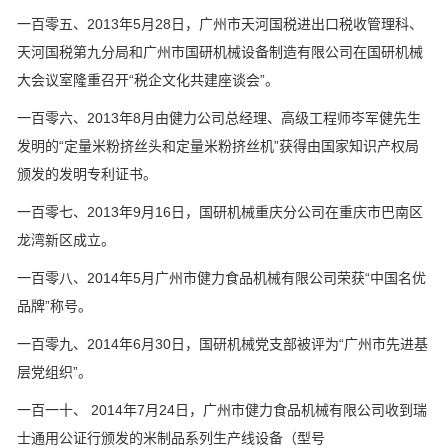
一百零五、2013年5月28日，广州市天河国税进出口税收管理科、
天河国税第九分局和广州市国研机械设备制造有限公司在国研机械
大会议室隆重召开“税企文化共建座谈会”。
一百零六、2013年8月由健力公司总经理、高级工程师岑军健先生
发明的“定量米粉挤丝头和定量米粉挤丝机”获得由国家知识产权局
颁发的发明专利证书。
一百零七、2013年9月16日，国研机械重庆分公司在重庆市巴南区
龙湾新区成立。
一百零八、2014年5月广州市健力食品机械有限公司荣获“中国名优
品牌”称号。
一百零九、2014年6月30日，国研机械党支部被评为“广州市先进基
层党组织”。
一百一十、 2014年7月24日，广州市健力食品机械有限公司收到瑞
士通用公证行颁发的米制品系列生产线设备（型号