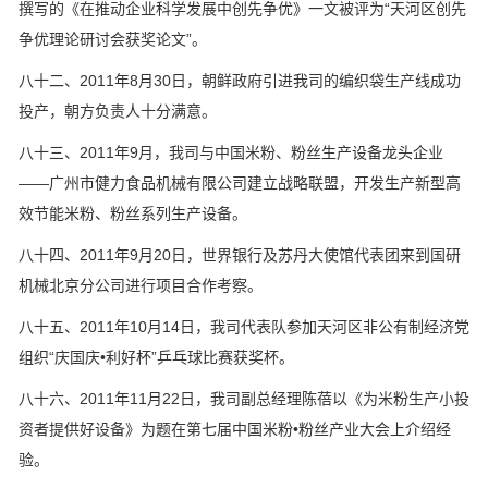
撰写的《在推动企业科学发展中创先争优》一文被评为“天河区创先
争优理论研讨会获奖论文”。
八十二、2011年8月30日，朝鲜政府引进我司的编织袋生产线成功
投产，朝方负责人十分满意。
八十三、2011年9月，我司与中国米粉、粉丝生产设备龙头企业
——广州市健力食品机械有限公司建立战略联盟，开发生产新型高
效节能米粉、粉丝系列生产设备。
八十四、2011年9月20日，世界银行及苏丹大使馆代表团来到国研
机械北京分公司进行项目合作考察。
八十五、2011年10月14日，我司代表队参加天河区非公有制经济党
组织“庆国庆•利好杯”乒乓球比赛获奖杯。
八十六、2011年11月22日，我司副总经理陈蓓以《为米粉生产小投
资者提供好设备》为题在第七届中国米粉•粉丝产业大会上介绍经
验。