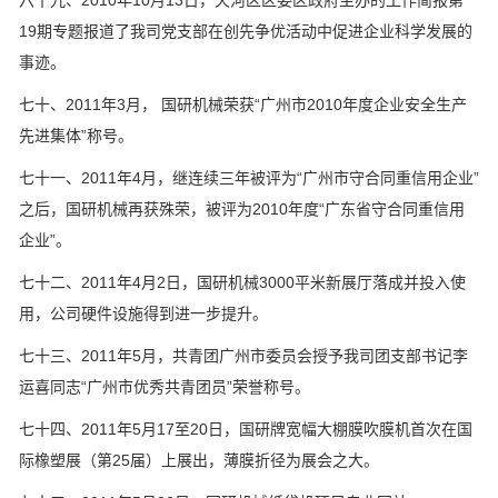
六十九、2010年10月13日，天河区区委区政府主办的工作简报第
19期专题报道了我司党支部在创先争优活动中促进企业科学发展的
事迹。
七十、2011年3月， 国研机械荣获“广州市2010年度企业安全生产
先进集体”称号。
七十一、2011年4月，继连续三年被评为“广州市守合同重信用企业”
之后，国研机械再获殊荣，被评为2010年度“广东省守合同重信用
企业”。
七十二、2011年4月2日，国研机械3000平米新展厅落成并投入使
用，公司硬件设施得到进一步提升。
七十三、2011年5月，共青团广州市委员会授予我司团支部书记李
运喜同志“广州市优秀共青团员”荣誉称号。
七十四、2011年5月17至20日，国研牌宽幅大棚膜吹膜机首次在国
际橡塑展（第25届）上展出，薄膜折径为展会之大。