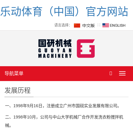
乐动体育（中国）官方网站
语言选择：
∷
导航菜单
Toggl
navig
发展历程
一、1998年9月16日，注册成立广州市国砚实业发展有限公司。
二、1998年10月，公司与中山大学机械厂合作开发洗衣粉搅拌机
械。