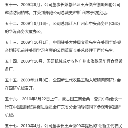
五十一、2009年9月，公司董事长兼总经理王声位应德国奔驰公司
邀请访问柏林，并受到奔驰公司总裁史密斯.科林亲切接见。
五十二、2009年9月16日，公司总部迁入广州市中央商务区(CBD)
的华港商务大厦办公。
五十三、2009年10月1日，中国驻美大使周文重先生在美国华盛顿
亲切接见前往美国学习考察的公司董事长兼总经理王声位先生。
五十四、2009年10月，国研机械成功收购广州市海珠区华辉食品设
备厂。
五十五、2009年11月8日，全国新生代农民工融入城镇问题研讨会
在国研机械召开。
五十六、 2010年3月22日上午，蒙古国工商会桑﹒登贝尔勒会长一
行在中国国际贸易促进委员会广东省分会领导陪同下参观考察国研
机械。
五十七、2010年4月，公司董事长王声位09年提出的“让新生代农民