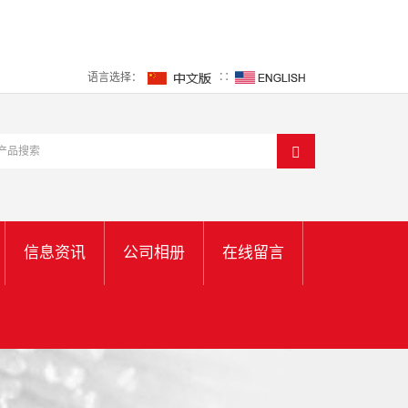
语言选择：
∷
信息资讯
公司相册
在线留言