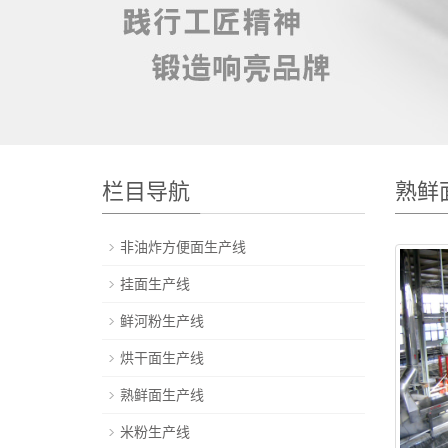
栏目导航
熟鲜
非油炸方便面生产线
挂面生产线
鲜河粉生产线
烘干面生产线
熟鲜面生产线
米粉生产线