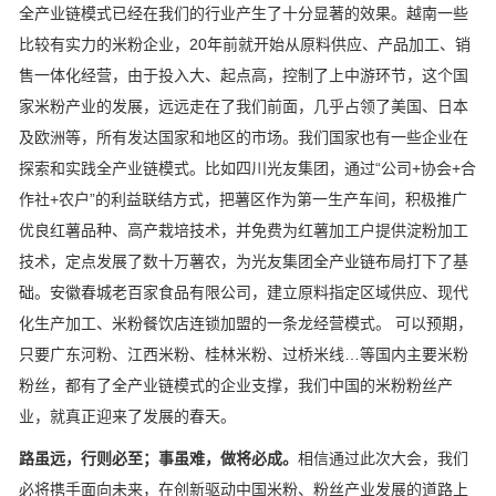
全产业链模式已经在我们的行业产生了十分显著的效果。越南一些
比较有实力的米粉企业，20年前就开始从原料供应、产品加工、销
售一体化经营，由于投入大、起点高，控制了上中游环节，这个国
家米粉产业的发展，远远走在了我们前面，几乎占领了美国、日本
及欧洲等，所有发达国家和地区的市场。我们国家也有一些企业在
探索和实践全产业链模式。比如四川光友集团，通过“公司+协会+合
作社+农户”的利益联结方式，把薯区作为第一生产车间，积极推广
优良红薯品种、高产栽培技术，并免费为红薯加工户提供淀粉加工
技术，定点发展了数十万薯农，为光友集团全产业链布局打下了基
础。安徽春城老百家食品有限公司，建立原料指定区域供应、现代
化生产加工、米粉餐饮店连锁加盟的一条龙经营模式。 可以预期，
只要广东河粉、江西米粉、桂林米粉、过桥米线…等国内主要米粉
粉丝，都有了全产业链模式的企业支撑，我们中国的米粉粉丝产
业，就真正迎来了发展的春天。
路虽远，行则必至；事虽难，做将必成。
相信通过此次大会，我们
必将携手面向未来，在创新驱动中国米粉、粉丝产业发展的道路上