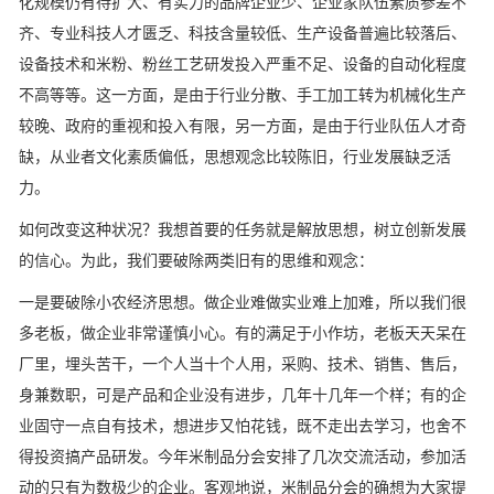
化规模仍有待扩大、有实力的品牌企业少、企业家队伍素质参差不
齐、专业科技人才匮乏、科技含量较低、生产设备普遍比较落后、
设备技术和米粉、粉丝工艺研发投入严重不足、设备的自动化程度
不高等等。这一方面，是由于行业分散、手工加工转为机械化生产
较晚、政府的重视和投入有限，另一方面，是由于行业队伍人才奇
缺，从业者文化素质偏低，思想观念比较陈旧，行业发展缺乏活
力。
如何改变这种状况？我想首要的任务就是解放思想，树立创新发展
的信心。为此，我们要破除两类旧有的思维和观念：
一是要破除小农经济思想。做企业难做实业难上加难，所以我们很
多老板，做企业非常谨慎小心。有的满足于小作坊，老板天天呆在
厂里，埋头苦干，一个人当十个人用，采购、技术、销售、售后，
身兼数职，可是产品和企业没有进步，几年十几年一个样；有的企
业固守一点自有技术，想进步又怕花钱，既不走出去学习，也舍不
得投资搞产品研发。今年米制品分会安排了几次交流活动，参加活
动的只有为数极少的企业。客观地说，米制品分会的确想为大家提