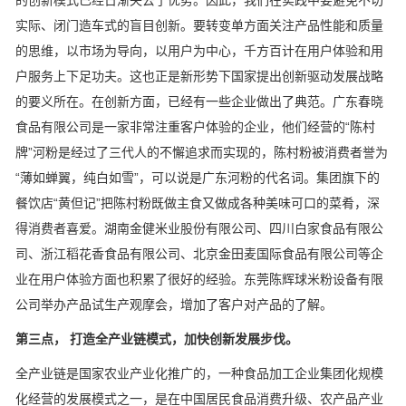
的创新模式已经日渐失去了优势。因此，我们在实践中要避免不切
实际、闭门造车式的盲目创新。要转变单方面关注产品性能和质量
的思维，以市场为导向，以用户为中心，千方百计在用户体验和用
户服务上下足功夫。这也正是新形势下国家提出创新驱动发展战略
的要义所在。在创新方面，已经有一些企业做出了典范。广东春晓
食品有限公司是一家非常注重客户体验的企业，他们经营的“陈村
牌”河粉是经过了三代人的不懈追求而实现的，陈村粉被消费者誉为
“薄如蝉翼，纯白如雪”，可以说是广东河粉的代名词。集团旗下的
餐饮店“黄但记”把陈村粉既做主食又做成各种美味可口的菜肴，深
得消费者喜爱。湖南金健米业股份有限公司、四川白家食品有限公
司、浙江稻花香食品有限公司、北京金田麦国际食品有限公司等企
业在用户体验方面也积累了很好的经验。东莞陈辉球米粉设备有限
公司举办产品试生产观摩会，增加了客户对产品的了解。
第三点， 打造全产业链模式，加快创新发展步伐。
全产业链是国家农业产业化推广的，一种食品加工企业集团化规模
化经营的发展模式之一，是在中国居民食品消费升级、农产品产业