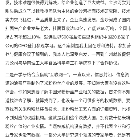
发，技术难题很快得到解决，给企业创造了巨大效益。金沙河尝到
甜头后成立了以魏教授团队为主体的金沙河挂面技术研究院，技术
实力突飞猛进，产品质量上来了，企业高速发展，金沙河成了国内
挂面生产企业龙头老大，挂面营收达50亿，产能达60万吨，全国市
场占有率超过10%，就连世界500强益海嘉里也组织中国20多家子
公司的CEO登门参观学习。这个案例是我上回在呼和浩特，参加营
养与健康会议了解到的，我本人也深受启发，一回到广州就敦促健
力公司与华南理工大学食品科学与工程学院签下了合作协议。
二是产学研结合应借助“互联网＋”。一直以来，信息封闭、信息资
源的浪费严重制约了米粉粉丝产业的发展。不知道大家有没有这种
体会，你如果想要了解中国米粉粉丝产业相关的数据，首先你不知
道找谁去了解，就算找到了，也没有一个可供参考的权威数据。要
查找有关米粉粉丝装备技术、米粉粉丝工艺方面的详细资料，也找
不到对应的权威机构。这就是我们这个泱泱大国，拥有数十亿米粉
粉丝产值的产业实情。当然权威机构没有数据，并不代表企业和行
业专家也没有数据，一部分大学研究这个领域的专家学者，还是有