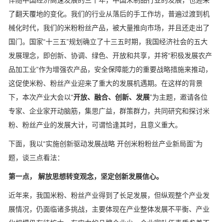
伴随中国经济高速发展的三十年，中国米制品行业的发展，也迎来
了翻天覆地的变化。我们的行业从落后的手工作坊，普遍过渡到机
械化时代，我们的米粉粉丝产品，被大量推向市场，并且还走出了
国门。国家“十三五”规划确立了十三五时期，我国经济社会的五大
发展理念，即创新、协调、绿色、开放和共享，并将“积极发展农产
品加工业”作为增强农产品，安全保障能力的重要战略措施来推动，
这促使米粉、粉丝产业迎来了重大的发展机遇期。在这样的背景
下，本次产业大会以“
开放、融合、创新、发展
”为主题，邀请各位
专家、企业家开动脑筋，集思广益，群策群力，共同研究和探讨米
粉、粉丝产业的发展大计，可谓恰逢其时，且意义重大。
下面，我以“实施创新驱动发展战略 开创米粉粉丝产业新局面”为
题，谈三点看法：
第一点， 解放思想转变观念，坚定创新发展信心。
近年来，我国米粉、粉丝产业得到了长足发展，但纵观整个产业发
展情况，仍面临诸多挑战，主要体现在产业整体发展不平衡、产业